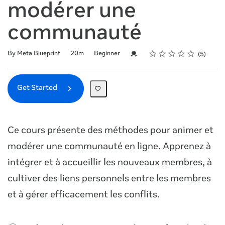
modérer une
communauté
Rating
1 star
2 stars
3 stars
4 stars
5 stars
Duration
Difficulty
Average rating: 4.6
5 reviews
Credential For Completion
By Meta Blueprint
20m
Beginner
5
Get Started
Ce cours présente des méthodes pour animer et
modérer une communauté en ligne. Apprenez à
intégrer et à accueillir les nouveaux membres, à
cultiver des liens personnels entre les membres
et à gérer efficacement les conflits.